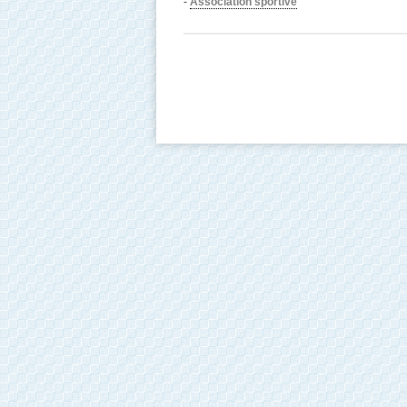
-
Association sportive