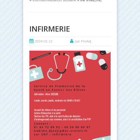
»
Infirmier/Médecin scolaire
» INFIRMERIE
INFIRMERIE
2024-01-12
par ProAdj