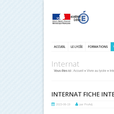
ACCUEIL
LE LYCÉE
FORMATIONS
Internat
Vous êtes ici :
Accueil
»
Vivre au lycée
»
Int
INTERNAT FICHE IN
2023-06-19
par ProAdj